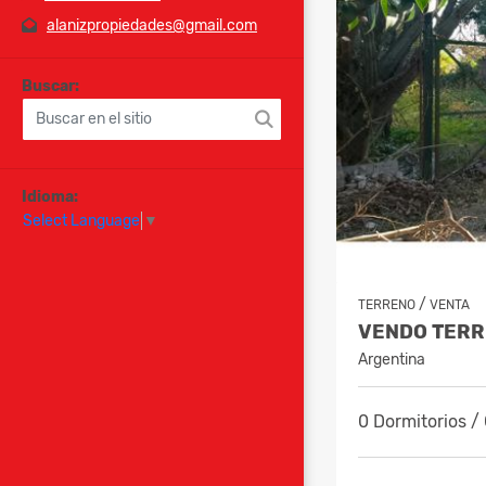
alanizpropiedades@gmail.com
Buscar:
Idioma:
Select Language
▼
/
TERRENO
VENTA
VENDO TERR
Argentina
0 Dormitorios /