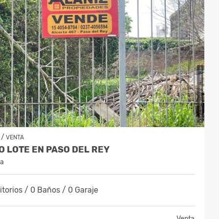
/
VENTA
 LOTE EN PASO DEL REY
na
torios / 0 Baños / 0 Garaje
Venta