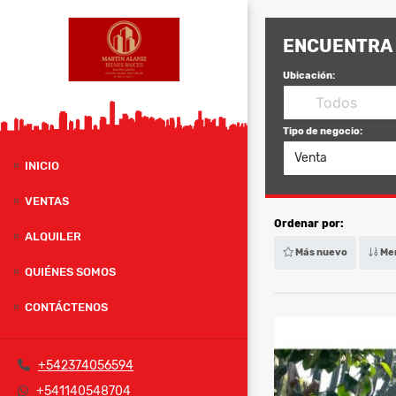
ENCUENTRA 
Ubicación:
Tipo de negocio:
Venta
INICIO
VENTAS
Ordenar por:
ALQUILER
Más nuevo
Men
QUIÉNES SOMOS
CONTÁCTENOS
+542374056594
+541140548704