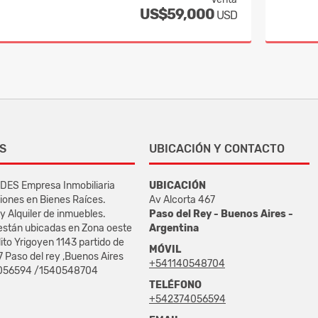
US$59,000
USD
S
UBICACIÓN Y CONTACTO
ES Empresa Inmobiliaria
UBICACIÓN
iones en Bienes Raíces.
Av Alcorta 467
y Alquiler de inmuebles.
Paso del Rey - Buenos Aires -
 están ubicadas en Zona oeste
Argentina
lito Yrigoyen 1143 partido de
MÓVIL
7 Paso del rey ,Buenos Aires
+541140548704
4056594 /1540548704
TELÉFONO
+542374056594