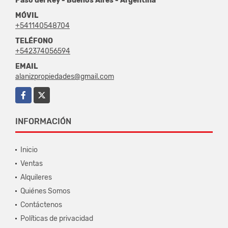
Paso del Rey - Buenos Aires - Argentina
MÓVIL
+541140548704
TELÉFONO
+542374056594
EMAIL
alanizpropiedades@gmail.com
Facebook
X
INFORMACIÓN
Inicio
Ventas
Alquileres
Quiénes Somos
Contáctenos
Políticas de privacidad