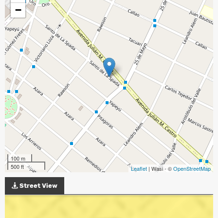
−
100 m
500 ft
Leaflet
| Wasi - ©
OpenStreetMap
Street View